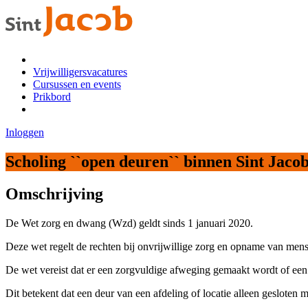
Vrijwilligersvacatures
Cursussen en events
Prikbord
Inloggen
Scholing ``open deuren`` binnen Sint Jaco
Omschrijving
De Wet zorg en dwang (
Wzd
) geldt sinds
1
januari 2020.
De
ze wet
regelt de rechten bij onvrijwillige zorg
en
opname van mense
De wet vereist dat
er een
zorgvuldig
e
af
weging gemaakt
wordt of een 
Dit betekent dat
e
en deur van een afdeling
of locatie
alleen gesloten
m