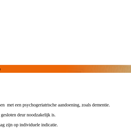
b
n met een psychogeriatrische aandoe
n
ing
, zoals dementie.
gesloten deur noodzakelijk is.
ag
zijn
op individuele indicatie.