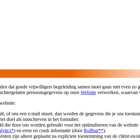
vinden dat goede vrijwilligers begeleiding samen moet gaan met even z
l achtergelaten persoonsgegevens op onze
Website
verwerken, waarvan v
website:
lt, of ons een e-mail stuurt, dan worden de gegevens die je ons toestu
et doel als omschreven in het formulier.
 die door ons worden gebruikt voor het optimaliseren van de website 
lytics*
) en error en crash informatie (door
Rollbar**
).
iënten zijn alleen geplaatst na expliciete toestemming van de cliënt en/