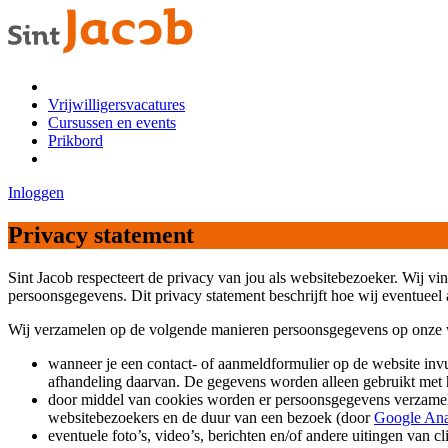
Vrijwilligersvacatures
Cursussen en events
Prikbord
Inloggen
Privacy statement
Sint Jacob respecteert de privacy van jou als websitebezoeker. Wij 
persoonsgegevens. Dit privacy statement beschrijft hoe wij eventuee
Wij verzamelen op de volgende manieren persoonsgegevens op onze 
wanneer je een contact- of aanmeldformulier op de website invu
afhandeling daarvan. De gegevens worden alleen gebruikt met h
door middel van cookies worden er persoonsgegevens verzameld
websitebezoekers en de duur van een bezoek (door
Google Ana
eventuele foto’s, video’s, berichten en/of andere uitingen van cl