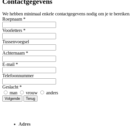
Contactgegevens
We hebben minimaal enkele contactgegevens nodig om je te bereiken
Roepnaam
*
Voorletters
*
Tussenvoegsel
Achternaam
*
E-mail
*
Telefoonnummer
Geslacht
*
man
vrouw
anders
Volgende
Terug
Adres